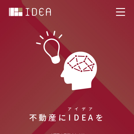
ア
イ
デ
ア
不動産に
I
D
E
A
を