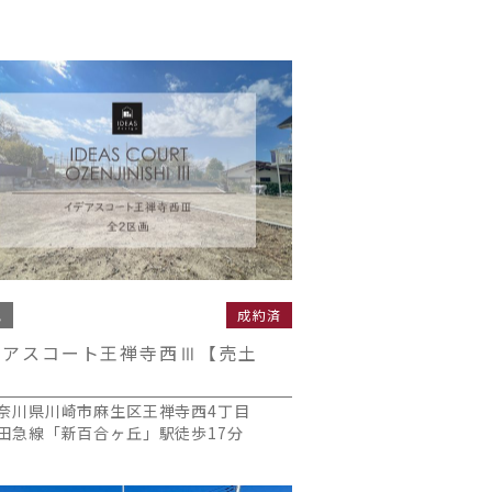
地
成約済
デアスコート王禅寺西Ⅲ【売土
】
奈川県川崎市麻生区王禅寺西4丁目
田急線「新百合ヶ丘」駅徒歩17分