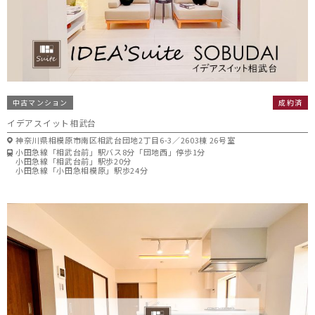
中古マンション
成約済
イデアスイット相武台
神奈川県相模原市南区相武台団地2丁目6-3／2603棟 26号室
小田急線「相武台前」駅バス8分「団地西」停歩1分
小田急線「相武台前」駅歩20分
小田急線「小田急相模原」駅歩24分